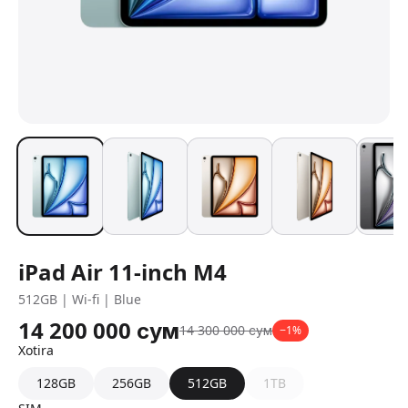
iPad Air 11-inch M4
512GB | Wi-fi | Blue
14 200 000
сум
14 300 000
сум
−
1
%
Xotira
128GB
256GB
512GB
1TB