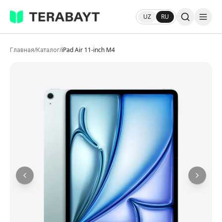
UZ
RU
Главная
/
Каталог
/
iPad Air 11-inch M4