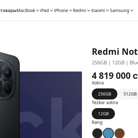
 товары
MacBook
iPad
iPhone
Redmi
Xiaomi
Samsung
Redmi Not
256GB | 12GB | Blu
4 819 000
Xotira
256GB
512GB
Tezkor xotira
12GB
Rang