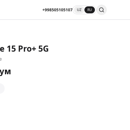
+998505105107
UZ
RU
e 15 Pro+ 5G
e
сум