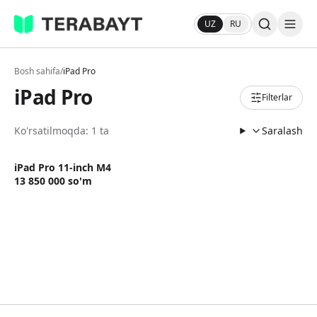
UZ
RU
Bosh sahifa
/
iPad Pro
iPad Pro
Filterlar
Ko'rsatilmoqda: 1 ta
Saralash
iPad Pro 11-inch M4
13 850 000
so'm