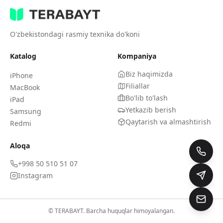
O'zbekistondagi rasmiy texnika do'koni
Katalog
Kompaniya
Biz haqimizda
iPhone
Filiallar
MacBook
Bo'lib to'lash
iPad
Yetkazib berish
Samsung
Qaytarish va almashtirish
Redmi
Aloqa
+998 50 510 51 07
Instagram
© TERABAYT. Barcha huquqlar himoyalangan.