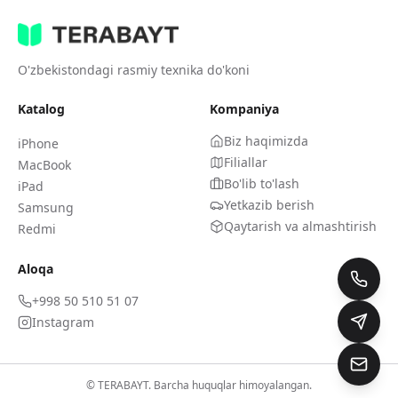
O'zbekistondagi rasmiy texnika do'koni
Katalog
Kompaniya
Biz haqimizda
iPhone
Filiallar
MacBook
Bo'lib to'lash
iPad
Yetkazib berish
Samsung
Qaytarish va almashtirish
Redmi
Aloqa
+998 50 510 51 07
Instagram
© TERABAYT. Barcha huquqlar himoyalangan.