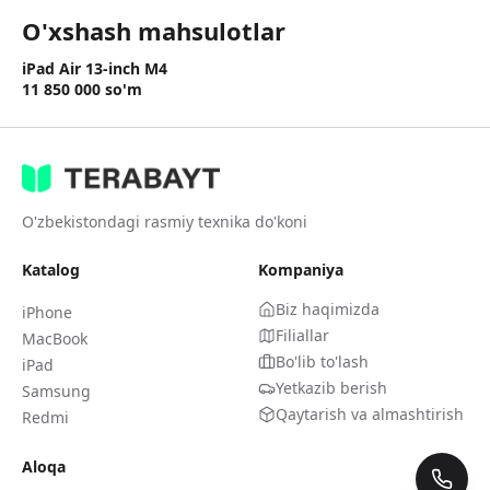
O'xshash mahsulotlar
iPad Air 13-inch M4
11 850 000
so'm
O'zbekistondagi rasmiy texnika do'koni
Katalog
Kompaniya
Biz haqimizda
iPhone
Filiallar
MacBook
Bo'lib to'lash
iPad
Yetkazib berish
Samsung
Qaytarish va almashtirish
Redmi
Aloqa