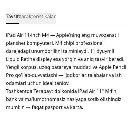
Tavsif
Xarakteristikalar
iPad Air 11-inch M4 — Apple'ning eng muvozanatli
planshet kompyuteri. M4 chipi professional
darajadagi unumdorlikni ta'minlaydi, 11 dyuymli
Liquid Retina displey esa yorqin va aniq tasvir beradi.
Yengil korpus, uzoq batareya muddati va Apple Pencil
Pro qo'llab-quvvatlashi — ijodkorlar, talabalar va ish
odamlari uchun ideal tanlov.
Toshkentda Terabayt do'konida iPad Air 11" M4'ni
bank va ma'lumotnomasiz nasiyaga sotib olishingiz
mumkin — faqat pasport va karta.