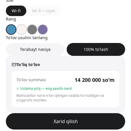
SIM
Wi-fi
Wi-fi + Uyali
Rang
To'lov usulini tanlang
Terabayt nasiya
100% to'lash
To'liq to'lov
14 200 000
so'm
To'lov summasi
✓ Ustama yo'q — eng yaxshi narx!
Mahsulotlar narxi e'lon qilingan vaqtda ko'rsatilgan va
o'zgarishi mumkin.
Xarid qilish