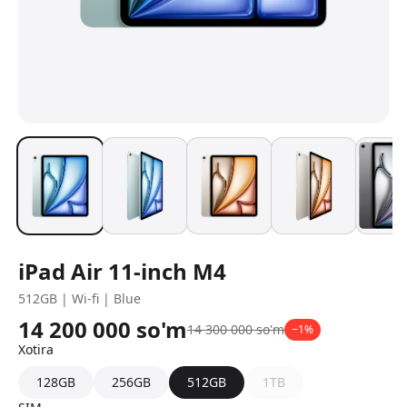
iPad Air 11-inch M4
512GB | Wi-fi | Blue
14 200 000
so'm
14 300 000
so'm
−
1
%
Xotira
128GB
256GB
512GB
1TB