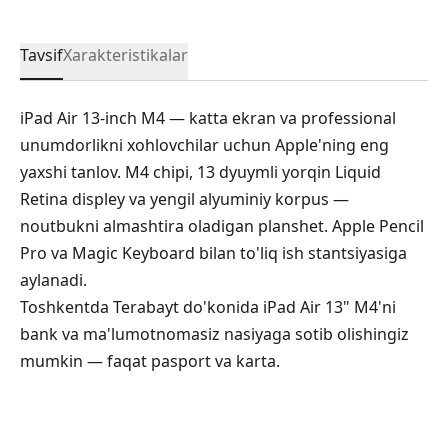
Tavsif
Xarakteristikalar
iPad Air 13-inch M4 — katta ekran va professional
unumdorlikni xohlovchilar uchun Apple'ning eng
yaxshi tanlov. M4 chipi, 13 dyuymli yorqin Liquid
Retina displey va yengil alyuminiy korpus —
noutbukni almashtira oladigan planshet. Apple Pencil
Pro va Magic Keyboard bilan to'liq ish stantsiyasiga
aylanadi.
Toshkentda Terabayt do'konida iPad Air 13" M4'ni
bank va ma'lumotnomasiz nasiyaga sotib olishingiz
mumkin — faqat pasport va karta.