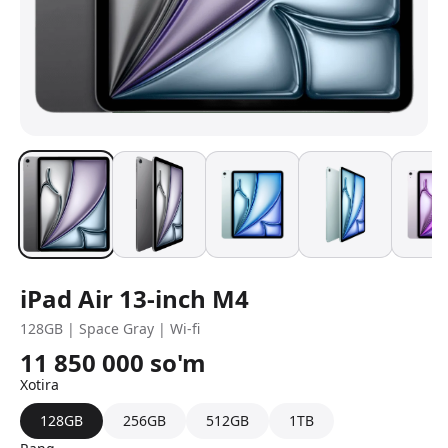
iPad Air 13-inch M4
128GB | Space Gray | Wi-fi
11 850 000
so'm
Xotira
128GB
256GB
512GB
1TB