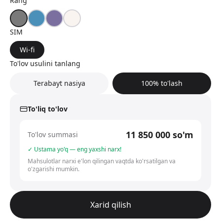
Rang
SIM
Wi-fi
To'lov usulini tanlang
Terabayt nasiya
100% to'lash
To'liq to'lov
11 850 000
so'm
To'lov summasi
✓ Ustama yo'q — eng yaxshi narx!
Mahsulotlar narxi e'lon qilingan vaqtda ko'rsatilgan va
o'zgarishi mumkin.
Xarid qilish