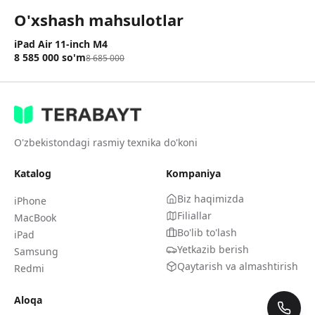
O'xshash mahsulotlar
iPad Air 11-inch M4
Chegirma 1%
8 585 000
so'm
8 685 000
O'zbekistondagi rasmiy texnika do'koni
Katalog
Kompaniya
Biz haqimizda
iPhone
Filiallar
MacBook
Bo'lib to'lash
iPad
Yetkazib berish
Samsung
Qaytarish va almashtirish
Redmi
Aloqa