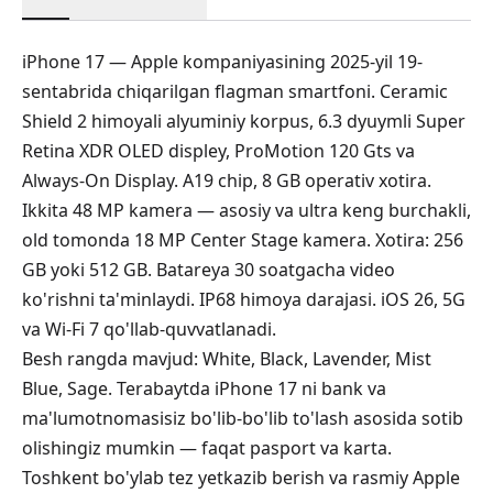
iPhone 17 — Apple kompaniyasining 2025-yil 19-
sentabrida chiqarilgan flagman smartfoni. Ceramic
Shield 2 himoyali alyuminiy korpus, 6.3 dyuymli Super
Retina XDR OLED displey, ProMotion 120 Gts va
Always-On Display. A19 chip, 8 GB operativ xotira.
Ikkita 48 MP kamera — asosiy va ultra keng burchakli,
old tomonda 18 MP Center Stage kamera. Xotira: 256
GB yoki 512 GB. Batareya 30 soatgacha video
ko'rishni ta'minlaydi. IP68 himoya darajasi. iOS 26, 5G
va Wi-Fi 7 qo'llab-quvvatlanadi.
Besh rangda mavjud: White, Black, Lavender, Mist
Blue, Sage. Terabaytda iPhone 17 ni bank va
ma'lumotnomasisiz bo'lib-bo'lib to'lash asosida sotib
olishingiz mumkin — faqat pasport va karta.
Toshkent bo'ylab tez yetkazib berish va rasmiy Apple