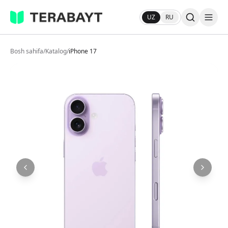
UZ
RU
Bosh sahifa
/
Katalog
/
iPhone 17