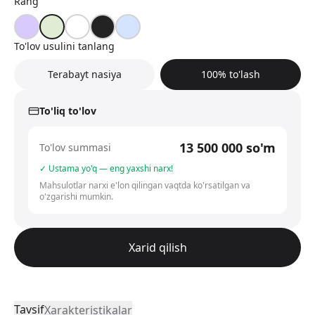
Rang
To'lov usulini tanlang
Terabayt nasiya
100% to'lash
To'liq to'lov
13 500 000
so'm
To'lov summasi
✓ Ustama yo'q — eng yaxshi narx!
Mahsulotlar narxi e'lon qilingan vaqtda ko'rsatilgan va
o'zgarishi mumkin.
Xarid qilish
Tavsif
Xarakteristikalar