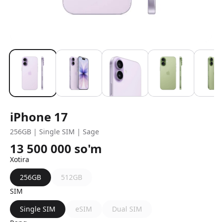
iPhone 17
256GB | Single SIM | Sage
13 500 000
so'm
Xotira
256GB
512GB
SIM
Single SIM
eSIM
Dual SIM