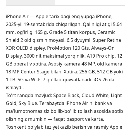
iPhone Air — Apple tarixidagi eng yupqa iPhone,
2025-yil 19-sentabrida chiqarilgan. Qalinligi atigi 5.64
mm, og'irligi 165 g. Grade 5 titan korpus, Ceramic
Shield 2 old qism himoyasi. 6.5 dyuymli Super Retina
XDR OLED displey, ProMotion 120 Gts, Always-On
Display, 3000 nit maksimal yorqinlik. A19 Pro chip, 12
GB operativ xotira. Asosiy kamera 48 MP, old kamera
18 MP Center Stage bilan. Xotira: 256 GB, 512 GB yoki
1 TB. 5G va Wi-Fi 7 qo'llab-quvvatlanadi. iOS 26 da
ishlaydi.
To'rt rangda mavjud: Space Black, Cloud White, Light
Gold, Sky Blue. Terabaytda iPhone Air ni bank va
ma'lumotnomasisiz bo'lib-bo'lib to'lash asosida sotib
olishingiz mumkin — faqat pasport va karta.
Toshkent bo'ylab tez yetkazib berish va rasmiy Apple