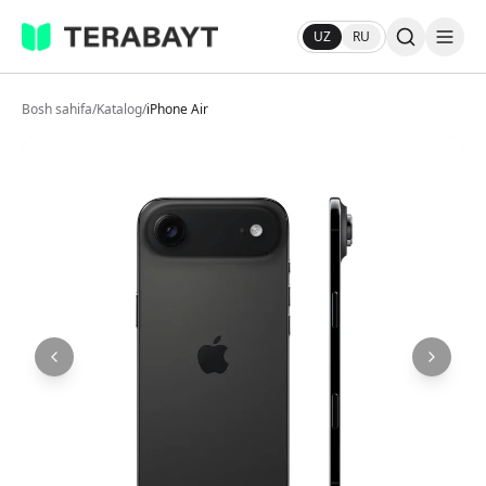
UZ
RU
Bosh sahifa
/
Katalog
/
iPhone Air