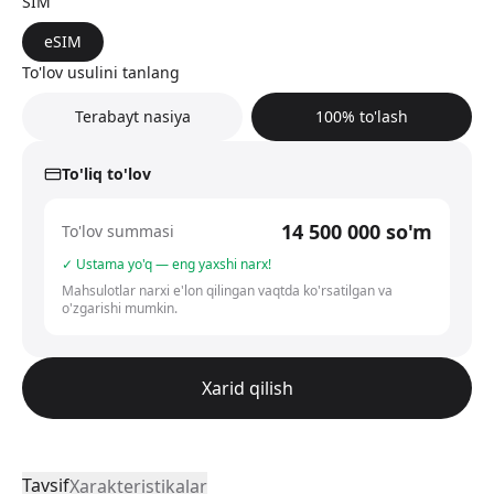
SIM
eSIM
To'lov usulini tanlang
Terabayt nasiya
100% to'lash
To'liq to'lov
14 500 000
so'm
To'lov summasi
✓ Ustama yo'q — eng yaxshi narx!
Mahsulotlar narxi e'lon qilingan vaqtda ko'rsatilgan va
o'zgarishi mumkin.
Xarid qilish
Tavsif
Xarakteristikalar