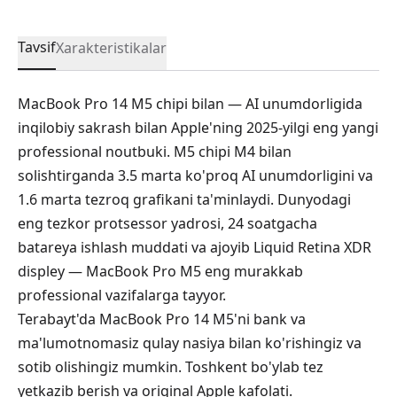
Tavsif
Xarakteristikalar
MacBook Pro 14 M5 chipi bilan — AI unumdorligida
inqilobiy sakrash bilan Apple'ning 2025-yilgi eng yangi
professional noutbuki. M5 chipi M4 bilan
solishtirganda 3.5 marta ko'proq AI unumdorligini va
1.6 marta tezroq grafikani ta'minlaydi. Dunyodagi
eng tezkor protsessor yadrosi, 24 soatgacha
batareya ishlash muddati va ajoyib Liquid Retina XDR
displey — MacBook Pro M5 eng murakkab
professional vazifalarga tayyor.
Terabayt'da MacBook Pro 14 M5'ni bank va
ma'lumotnomasiz qulay nasiya bilan ko'rishingiz va
sotib olishingiz mumkin. Toshkent bo'ylab tez
yetkazib berish va original Apple kafolati.