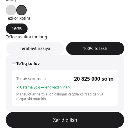
Tezkor xotira
16GB
To'lov usulini tanlang
Terabayt nasiya
100% to'lash
To'liq to'lov
20 825 000
so'm
To'lov summasi
✓ Ustama yo'q — eng yaxshi narx!
Mahsulotlar narxi e'lon qilingan vaqtda ko'rsatilgan va
o'zgarishi mumkin.
Xarid qilish