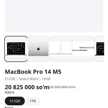
MacBook Pro 14 M5
512GB | Space Black | 16GB
20 825 000
so'm
20 925 000
so'm
Xotira
512GB
1TB
Rang