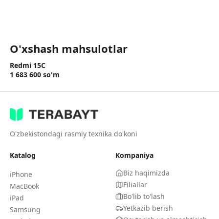
O'xshash mahsulotlar
Redmi 15C
1 683 600
so'm
O'zbekistondagi rasmiy texnika do'koni
Katalog
Kompaniya
Biz haqimizda
iPhone
Filiallar
MacBook
Bo'lib to'lash
iPad
Yetkazib berish
Samsung