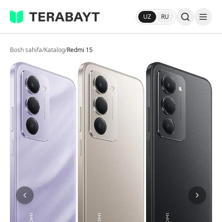
UZ
RU
Bosh sahifa
/
Katalog
/
Redmi 15