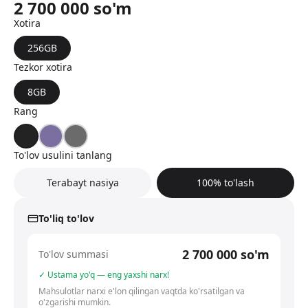
2 700 000
so'm
Xotira
256GB
Tezkor xotira
8GB
Rang
To'lov usulini tanlang
Terabayt nasiya
100% to'lash
To'liq to'lov
2 700 000
so'm
To'lov summasi
✓ Ustama yo'q — eng yaxshi narx!
Mahsulotlar narxi e'lon qilingan vaqtda ko'rsatilgan va
o'zgarishi mumkin.