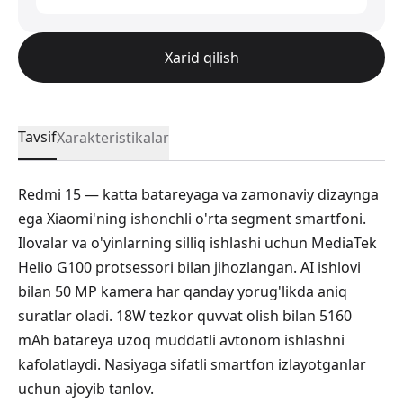
Xarid qilish
Tavsif
Xarakteristikalar
Redmi 15 — katta batareyaga va zamonaviy dizaynga
ega Xiaomi'ning ishonchli o'rta segment smartfoni.
Ilovalar va o'yinlarning silliq ishlashi uchun MediaTek
Helio G100 protsessori bilan jihozlangan. AI ishlovi
bilan 50 MP kamera har qanday yorug'likda aniq
suratlar oladi. 18W tezkor quvvat olish bilan 5160
mAh batareya uzoq muddatli avtonom ishlashni
kafolatlaydi. Nasiyaga sifatli smartfon izlayotganlar